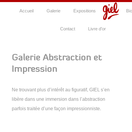
Skip to content
Accueil
Galerie
Expositions
Bi
Peinture figurative
Contact
Livre d’or
Abstraction et
impression
Galerie Abstraction et
Les inclassables
Impression
Les aquarelles
Photographies
Ne trouvant plus d’intérêt au figuratif, GIEL s’en
Parallèlement
libère dans une immersion dans l’abstraction
parfois traitée d’une façon impressionniste.